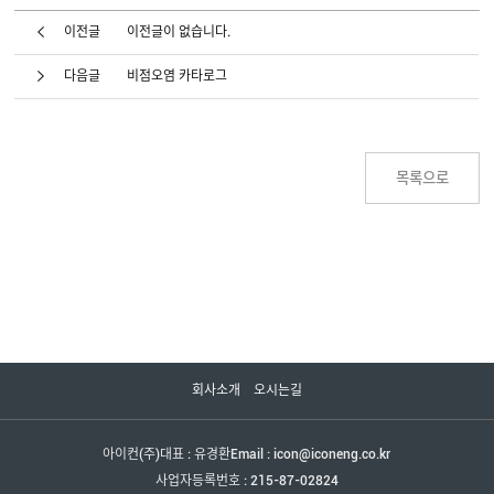
이전글이 없습니다.
이전글
비점오염 카타로그
다음글
회사소개
오시는길
아이컨(주)
대표 : 유경환
Email : icon@iconeng.co.kr
사업자등록번호 : 215-87-02824