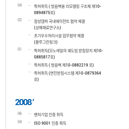
04
특허취득 ( 방음벽용 리모델링 구조체 제10-
0894875호)
02
점성댐퍼 국내에이전트 협약 체결
(상해재료연구소)
초기우수처리시설 업무협약 체결
(블루그린링크)
01
특허취득(모노레일의 궤도빔 받침장치 제10-
0885817호)
특허취득 ( 방음벽 제10-0882219 호)
특허취득 (면진받침시스템 제10-0879364
호)
2008
06
벤처기업 인증 취득
04
ISO 9001 인증 획득