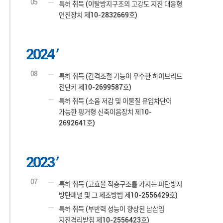
05
특허 취득 (이탈방지구조의 고강도 지진 대응형
면진장치 제10-2832669호)
2024
08
특허 취득 (간격조절 기능이 우수한 하이브리드
전단키 제10-2699587호)
특허 취득 (소음 저감 및 이물질 유입차단이
가능한 핑거형 신축이음장치 제10-
2692641호)
2023
07
특허 취득 (고효율 적층구조를 가지는 피탄방지
방탄패널 및 그 제조방법 제10-2556429호)
특허 취득 (부반력 성능이 향상된 납삽입
지진격리받침 제10-2556423호)