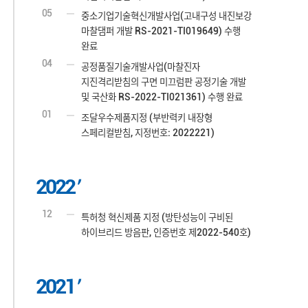
05
중소기업기술혁신개발사업(고내구성 내진보강
마찰댐퍼 개발 RS-2021-TI019649) 수행
완료
04
공정품질기술개발사업(마찰진자
지진격리받침의 구면 미끄럼판 공정기술 개발
및 국산화 RS-2022-TI021361) 수행 완료
01
조달우수제품지정 (부반력키 내장형
스페리컬받침, 지정번호: 2022221)
2022
12
특허청 혁신제품 지정 (방탄성능이 구비된
하이브리드 방음판, 인증번호 제2022-540호)
2021