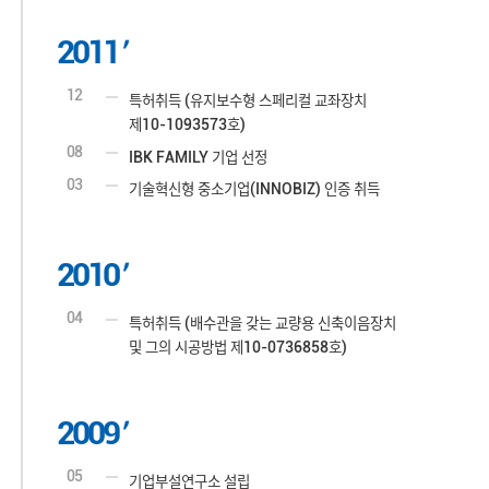
2011
12
특허취득 (유지보수형 스페리컬 교좌장치
제10-1093573호)
08
IBK FAMILY 기업 선정
03
기술혁신형 중소기업(INNOBIZ) 인증 취득
2010
04
특허취득 (배수관을 갖는 교량용 신축이음장치
및 그의 시공방법 제10-0736858호)
2009
05
기업부설연구소 설립