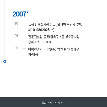
2007
10
특허 전용실시권 등록( 발광형 투명방음판,
제10-0802025 호)
06
전문건설업 등록(금속구조물,창호공사업,
송파-07-08-03)
05
아이컨엔지니어링(주) 법인 설립(송파구
가락동)
회사소개
오시는길