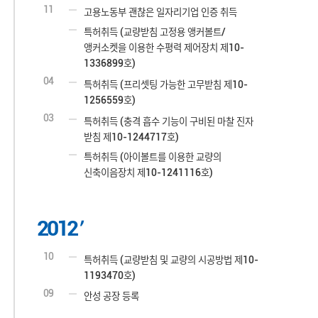
11
고용노동부 괜찮은 일자리기업 인증 취득
특허취득 (교량받침 고정용 앵커볼트/
앵커소켓을 이용한 수평력 제어장치 제10-
1336899호)
04
특허취득 (프리셋팅 가능한 고무받침 제10-
1256559호)
03
특허취득 (충격 흡수 기능이 구비된 마찰 진자
받침 제10-1244717호)
특허취득 (아이볼트를 이용한 교량의
신축이음장치 제10-1241116호)
2012
10
특허취득 (교량받침 및 교량의 시공방법 제10-
1193470호)
09
안성 공장 등록