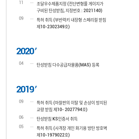
11
조달우수제품지정 (전단변형률 게이지가
구비된 탄성받침, 지정번호 : 2021140)
09
특허 취득 (부반력키 내장형 스페리컬 받침
제10-2302349호)
2020
04
탄성받침 다수공급자물품(MAS) 등록
2019
09
특허 취득 (마찰판의 이탈 및 손상이 방지된
교량 받침 제10- 2027794호)
06
탄성받침 KS인증서 취득
05
특허 취득 (사격장 개인 화기용 방탄 방호벽
제10-1979022호)