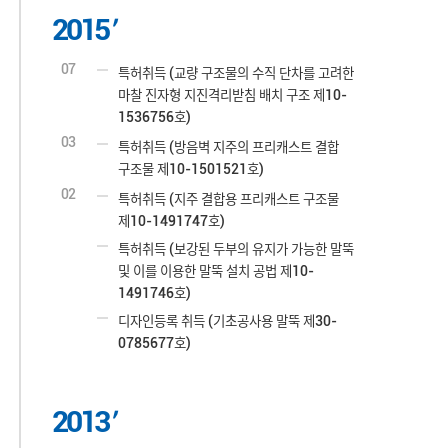
2015
07
특허취득 (교량 구조물의 수직 단차를 고려한
마찰 진자형 지진격리받침 배치 구조 제10-
1536756호)
03
특허취득 (방음벽 지주의 프리캐스트 결합
구조물 제10-1501521호)
02
특허취득 (지주 결합용 프리캐스트 구조물
제10-1491747호)
특허취득 (보강된 두부의 유지가 가능한 말뚝
및 이를 이용한 말뚝 설치 공법 제10-
1491746호)
디자인등록 취득 (기초공사용 말뚝 제30-
0785677호)
2013