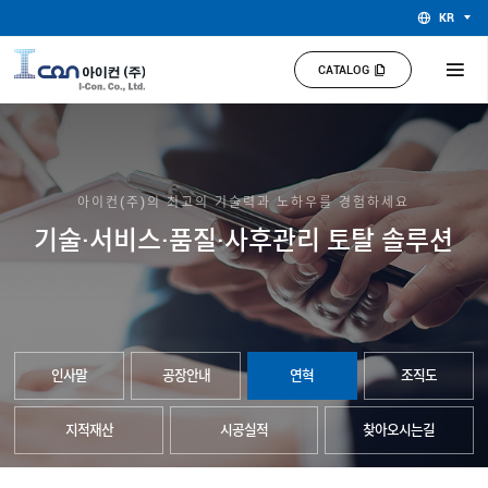
KR
CATALOG
아이컨(주)의 최고의 기술력과 노하우를 경험하세요
기술·서비스·품질·사후관리 토탈 솔루션
인사말
공장안내
연혁
조직도
지적재산
시공실적
찾아오시는길